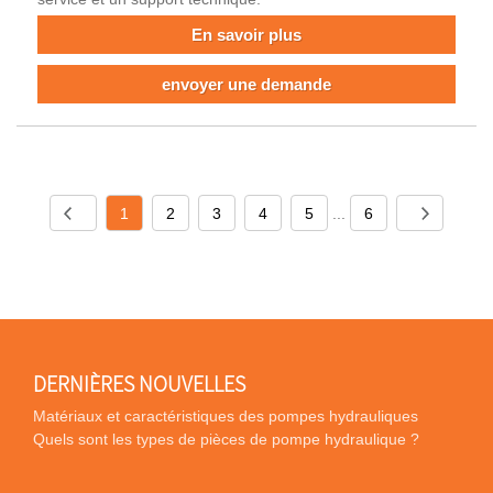
En savoir plus
envoyer une demande
1
2
3
4
5
...
6
DERNIÈRES NOUVELLES
Matériaux et caractéristiques des pompes hydrauliques
Quels sont les types de pièces de pompe hydraulique ?